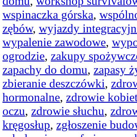
domu
,
workshop survivalo
wspinaczka górska
,
wspóln
zębów
,
wyjazdy integracyjn
wypalenie zawodowe
,
wypo
ogrodzie
,
zakupy spożywcze
zapachy do domu
,
zapasy ż
zbieranie deszczówki
,
zdro
hormonalne
,
zdrowie kobie
oczu
,
zdrowie słuchu
,
zdro
kręgosłup
,
zgłoszenie bud