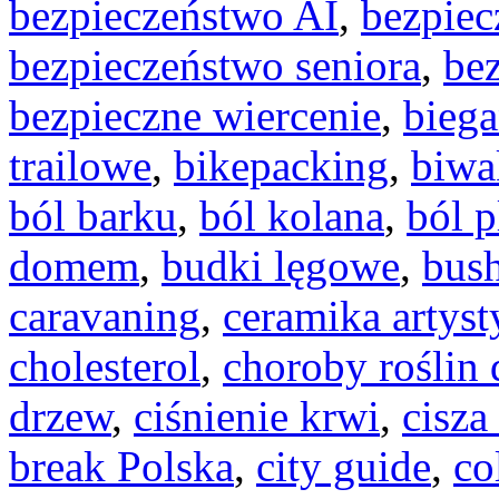
bezpieczeństwo AI
,
bezpiec
bezpieczeństwo seniora
,
be
bezpieczne wiercenie
,
biega
trailowe
,
bikepacking
,
biwa
ból barku
,
ból kolana
,
ból 
domem
,
budki lęgowe
,
bush
caravaning
,
ceramika artyst
cholesterol
,
choroby roślin
drzew
,
ciśnienie krwi
,
cisza
break Polska
,
city guide
,
co