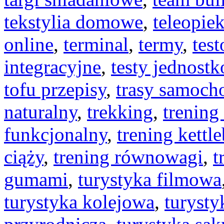
tekstylia domowe
,
teleopie
online
,
terminal
,
termy
,
tes
integracyjne
,
testy jednost
tofu przepisy
,
trasy samoc
naturalny
,
trekking
,
trening
funkcjonalny
,
trening kettle
ciąży
,
trening równowagi
,
t
gumami
,
turystyka filmowa
turystyka kolejowa
,
turysty