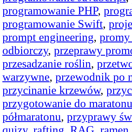
programowanie PHP
,
progr
programowanie Swift
,
proj
prompt engineering
,
promy
odbiorczy
,
przeprawy pro
przesadzanie roślin
,
przetw
warzywne
,
przewodnik po m
przycinanie krzewów
,
przy
przygotowanie do maraton
półmaratonu
,
przyprawy św
quizy
,
rafting
,
RAG
,
ramen