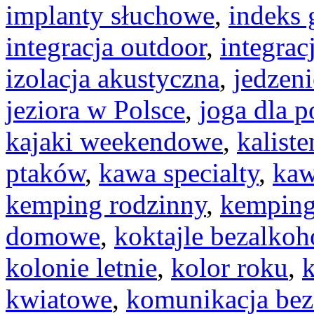
implanty słuchowe
,
indeks 
integracja outdoor
,
integrac
izolacja akustyczna
,
jedzeni
jeziora w Polsce
,
joga dla 
kajaki weekendowe
,
kaliste
ptaków
,
kawa specialty
,
kaw
kemping rodzinny
,
kemping
domowe
,
koktajle bezalko
kolonie letnie
,
kolor roku
,
kwiatowe
,
komunikacja bez