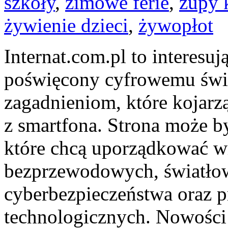
szkoły
,
zimowe ferie
,
zupy 
żywienie dzieci
,
żywopłot
Internat.com.pl to interesu
poświęcony cyfrowemu świ
zagadnieniom, które kojarz
z smartfona. Strona może b
które chcą uporządkować wie
bezprzewodowych, światłow
cyberbezpieczeństwa oraz 
technologicznych. Nowości 