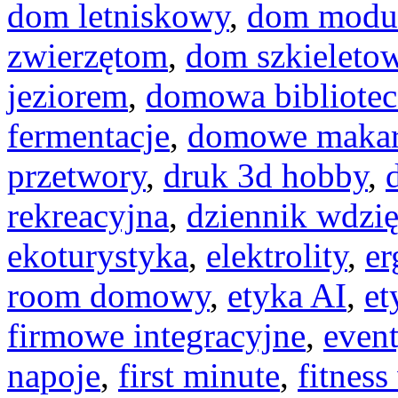
dom letniskowy
,
dom modu
zwierzętom
,
dom szkieleto
jeziorem
,
domowa bibliotec
fermentacje
,
domowe maka
przetwory
,
druk 3d hobby
,
rekreacyjna
,
dziennik wdzię
ekoturystyka
,
elektrolity
,
er
room domowy
,
etyka AI
,
et
firmowe integracyjne
,
even
napoje
,
first minute
,
fitnes