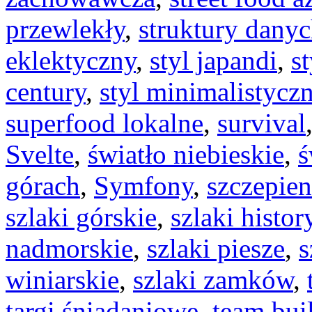
przewlekły
,
struktury dany
eklektyczny
,
styl japandi
,
s
century
,
styl minimalistycz
superfood lokalne
,
survival
Svelte
,
światło niebieskie
,
ś
górach
,
Symfony
,
szczepie
szlaki górskie
,
szlaki histo
nadmorskie
,
szlaki piesze
,
s
winiarskie
,
szlaki zamków
,
targi śniadaniowe
,
team bui