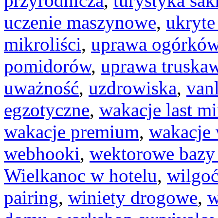
przyrodnicza
,
turystyka sak
uczenie maszynowe
,
ukryte
mikroliści
,
uprawa ogórkó
pomidorów
,
uprawa truska
uważność
,
uzdrowiska
,
vanl
egzotyczne
,
wakacje last m
wakacje premium
,
wakacje 
webhooki
,
wektorowe bazy
Wielkanoc w hotelu
,
wilgo
pairing
,
winiety drogowe
,
w