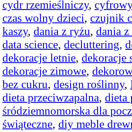
cydr rzemieślniczy
,
cyfrowy
czas wolny dzieci
,
czujnik 
kaszy
,
dania z ryżu
,
dania z
data science
,
decluttering
,
d
dekoracje letnie
,
dekoracje
dekoracje zimowe
,
dekorow
bez cukru
,
design roślinny
,
dieta przeciwzapalna
,
dieta
śródziemnomorska dla pocz
świąteczne
,
diy meble drew