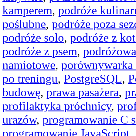
kamperem
,
podróże kulinar
poślubne
,
podróże poza se
podróże solo
,
podróże z ko
podróże z psem
,
podróżowa
namiotowe
,
porównywarka 
po treningu
,
PostgreSQL
,
P
budowę
,
prawa pasażera
,
pr
profilaktyka próchnicy
,
pro
urazów
,
programowanie C s
programowanie JavaScript
,