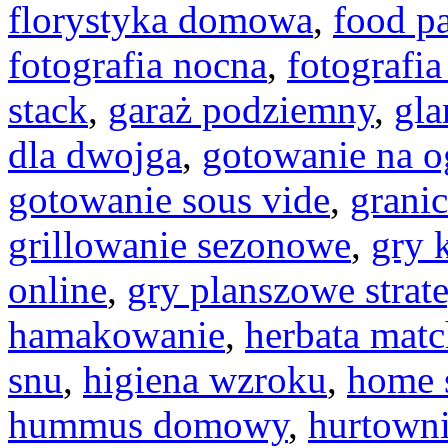
florystyka domowa
,
food pa
fotografia nocna
,
fotografi
stack
,
garaż podziemny
,
gl
dla dwojga
,
gotowanie na o
gotowanie sous vide
,
granic
grillowanie sezonowe
,
gry 
online
,
gry planszowe strat
hamakowanie
,
herbata mat
snu
,
higiena wzroku
,
home 
hummus domowy
,
hurtown