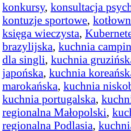
konkursy
,
konsultacja psyc
kontuzje sportowe
,
kotłow
księga wieczysta
,
Kubernet
brazylijska
,
kuchnia campi
dla singli
,
kuchnia gruzińsk
japońska
,
kuchnia koreańsk
marokańska
,
kuchnia nisk
kuchnia portugalska
,
kuchn
regionalna Małopolski
,
kuc
regionalna Podlasia
,
kuchni