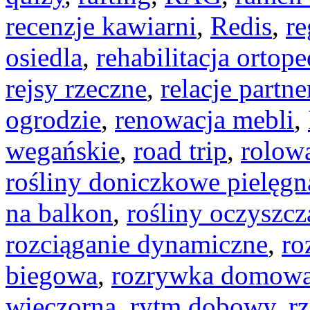
recenzje kawiarni
,
Redis
,
re
osiedla
,
rehabilitacja ortop
rejsy rzeczne
,
relacje partne
ogrodzie
,
renowacja mebli
,
wegańskie
,
road trip
,
rolow
rośliny doniczkowe pielęgn
na balkon
,
rośliny oczyszcz
rozciąganie dynamiczne
,
ro
biegowa
,
rozrywka domow
wieczorna
,
rytm dobowy
,
r