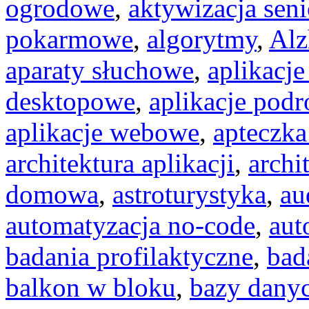
ogrodowe
,
aktywizacja seni
pokarmowe
,
algorytmy
,
Alz
aparaty słuchowe
,
aplikacje
desktopowe
,
aplikacje podr
aplikacje webowe
,
apteczka
architektura aplikacji
,
archi
domowa
,
astroturystyka
,
au
automatyzacja no-code
,
aut
badania profilaktyczne
,
bad
balkon w bloku
,
bazy dany