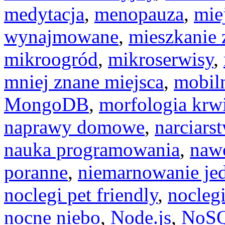
medytacja
,
menopauza
,
mie
wynajmowane
,
mieszkanie
mikroogród
,
mikroserwisy
,
mniej znane miejsca
,
mobiln
MongoDB
,
morfologia krw
naprawy domowe
,
narciars
nauka programowania
,
naw
poranne
,
niemarnowanie je
noclegi pet friendly
,
noclegi
nocne niebo
,
Node.js
,
NoS