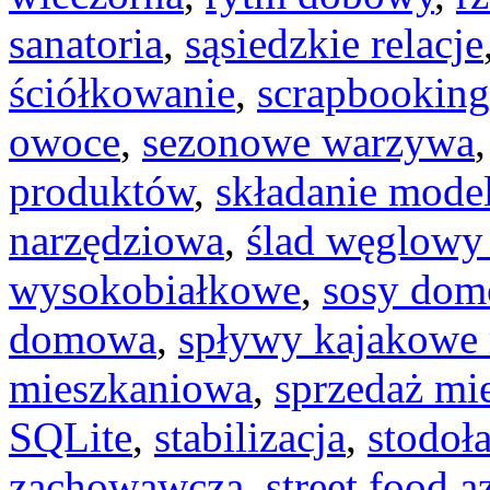
sanatoria
,
sąsiedzkie relacje
ściółkowanie
,
scrapbooking
owoce
,
sezonowe warzywa
produktów
,
składanie model
narzędziowa
,
ślad węglowy
wysokobiałkowe
,
sosy do
domowa
,
spływy kajakowe 
mieszkaniowa
,
sprzedaż mi
SQLite
,
stabilizacja
,
stodoł
zachowawcza
,
street food a