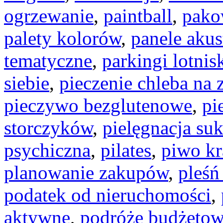
ogrzewanie
,
paintball
,
pako
palety kolorów
,
panele aku
tematyczne
,
parkingi lotni
siebie
,
pieczenie chleba na 
pieczywo bezglutenowe
,
pi
storczyków
,
pielęgnacja su
psychiczna
,
pilates
,
piwo kr
planowanie zakupów
,
pleśń
podatek od nieruchomości
,
aktywne
,
podróże budżeto