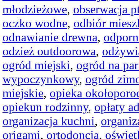
młodzieżowe
,
obserwacja p
oczko wodne
,
odbiór miesz
odnawianie drewna
,
odporn
odzież outdoorowa
,
odżywi
ogród miejski
,
ogród na par
wypoczynkowy
,
ogród zim
miejskie
,
opieka okołopor
opiekun rodzinny
,
opłaty a
organizacja kuchni
,
organiz
origami
,
ortodoncja
,
oświet