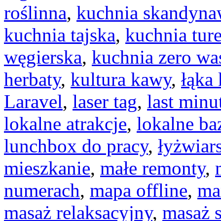
roślinna
,
kuchnia skandyna
kuchnia tajska
,
kuchnia tur
węgierska
,
kuchnia zero wa
herbaty
,
kultura kawy
,
łąka
Laravel
,
laser tag
,
last minu
lokalne atrakcje
,
lokalne ba
lunchbox do pracy
,
łyżwiar
mieszkanie
,
małe remonty
,
numerach
,
mapa offline
,
ma
masaż relaksacyjny
,
masaż 